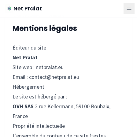
Aller au contenu principal
Net Pralat
1 January 2026
2 min de lecture
Mentions légales
Éditeur du site
Net Pralat
Site web : netpralat.eu
Email :
contact@netpralat.eu
Hébergement
Le site est hébergé par :
OVH SAS
2 rue Kellermann, 59100 Roubaix,
France
Propriété intellectuelle
L’ensemble du contenu de ce site (textes,