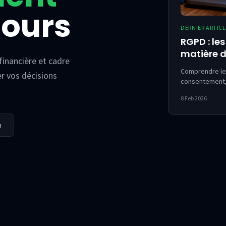
cours
DERNIER ARTICL
RGPD : le
matière 
financière et cadre
Comprendre les
er vos décisions
consentement, 
personnes et s
8 Feb 2026
n