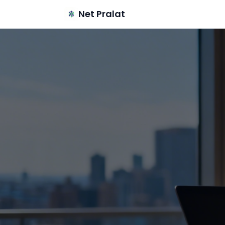
Aller au contenu principal
Net Pralat