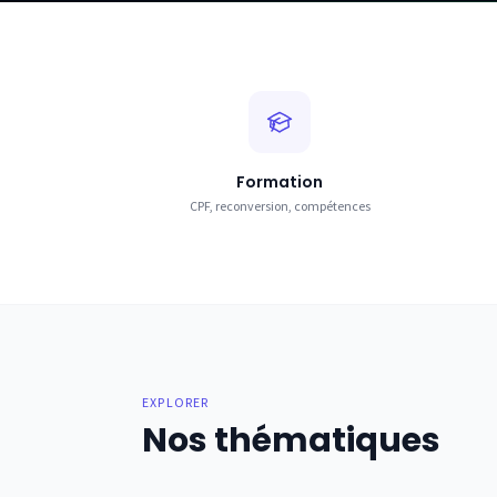
Formation
CPF, reconversion, compétences
EXPLORER
Nos thématiques
Formation
Finance
Parcourir la rubrique
Parcourir la rubrique