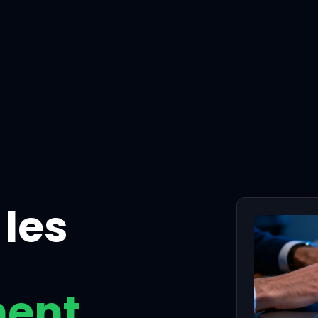
les
nent