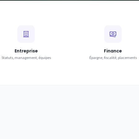
Entreprise
Finance
Statuts, management, équipes
Épargne, fiscalité, placements
Entreprise
Droit & Société
Parcourir la rubrique
Parcourir la rubrique