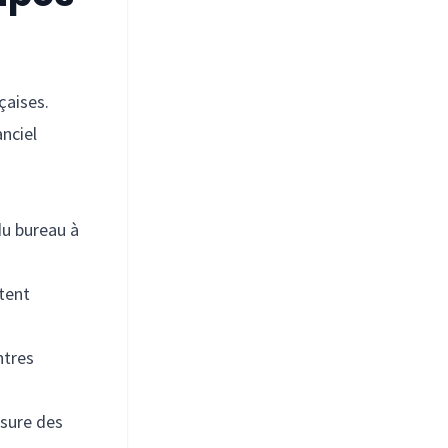
çaises.
nciel
du bureau à
tent
ntres
esure des