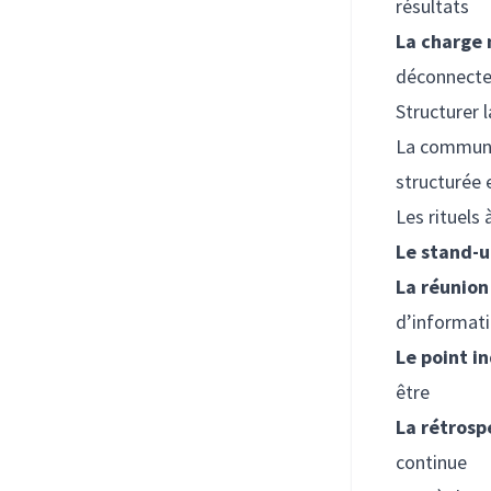
résultats
La charge
déconnecte
Structurer
La communic
structurée e
Les rituels
Le stand-u
La réunio
d’informat
Le point i
être
La rétrosp
continue