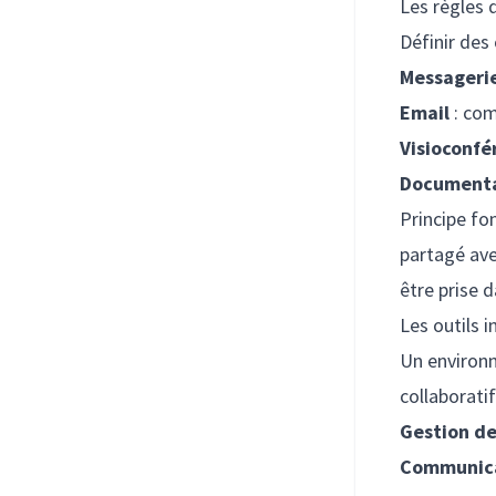
Les règles
Définir des
Messageri
Email
: com
Visioconfé
Documenta
Principe fo
partagé ave
être prise d
Les outils 
Un environn
collaboratif
Gestion de
Communica