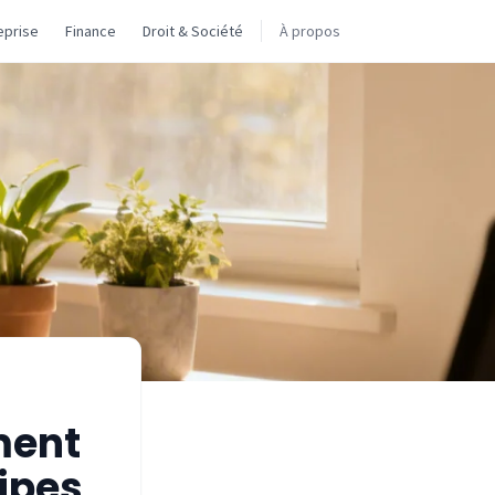
eprise
Finance
Droit & Société
À propos
ment
ipes