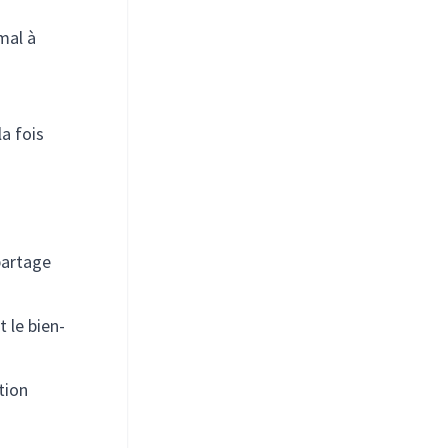
mal à
a fois
partage
 le bien-
tion