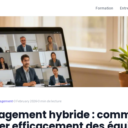
Formation
Entr
Management
/
Management hybride : comment piloter efficacement des équipes en télétravail
nagement
3 February 2026
3 min de lecture
gement hybride : com
ter efficacement des équ