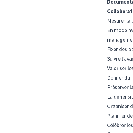
Document
Collaborat
Mesurer la
En mode hyb
management 
Fixer des o
Suivre l’a
Valoriser l
Donner du 
Préserver l
La dimensio
Organiser d
Planifier d
Célébrer le