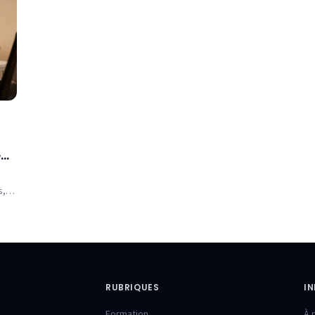
en
s,
.
RUBRIQUES
I
Formation
À 