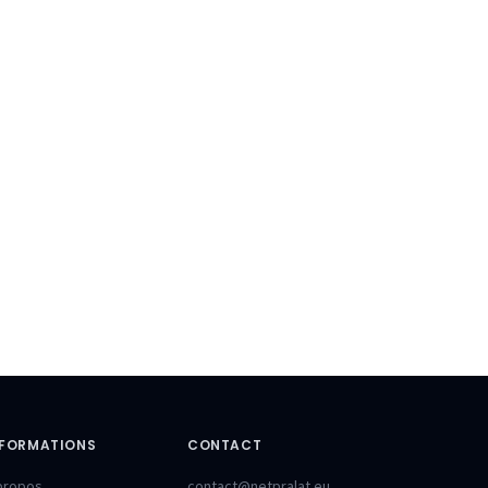
NFORMATIONS
CONTACT
propos
contact@netpralat.eu